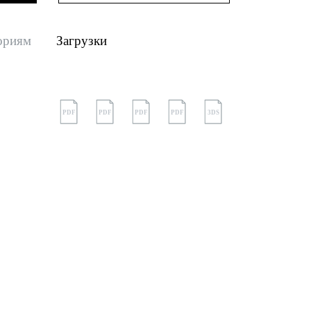
ориям
Загрузки
PDF
PDF
PDF
PDF
3DS