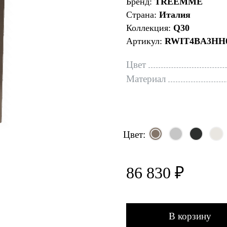
Бренд:
TREEMME
Страна:
Италия
Коллекция:
Q30
Артикул:
RWIT4BA3HH
Цвет
Материал
Цвет:
86 830 ₽
В корзину