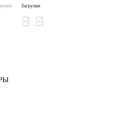
ориям
Загрузки
PDF
3DS
РЫ