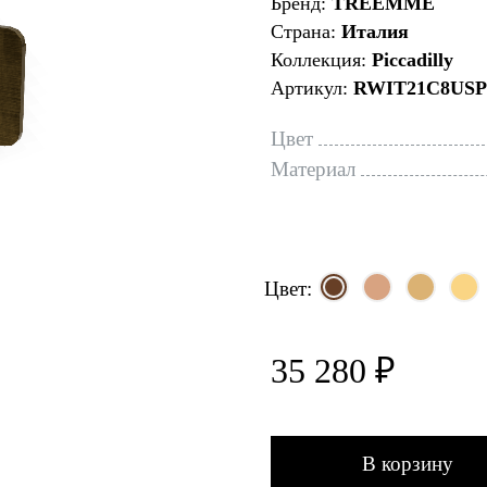
Бренд:
TREEMME
Страна:
Италия
Коллекция:
Piccadilly
Артикул:
RWIT21C8US
Цвет
Материал
Цвет:
35 280 ₽
В корзину