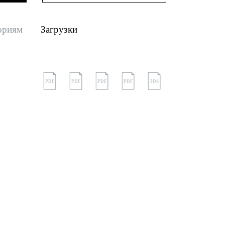
ориям
Загрузки
PDF
PDF
PDF
PDF
3DS