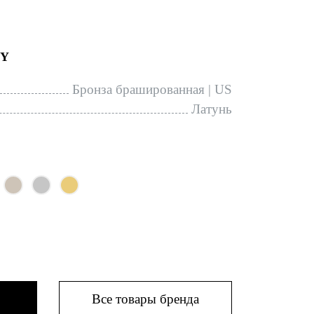
PY
Бронза брашированная | US
Латунь
Все товары бренда