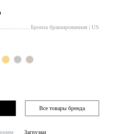
0
Бронза брашированная | US
Все товары бренда
ориям
Загрузки