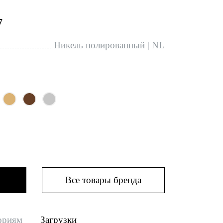
7
Никель полированный | NL
Все товары бренда
ориям
Загрузки