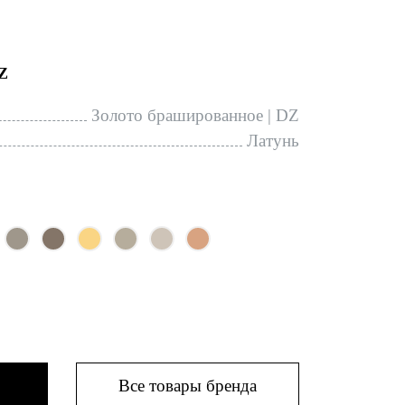
Z
Золото брашированное | DZ
Латунь
Все товары бренда