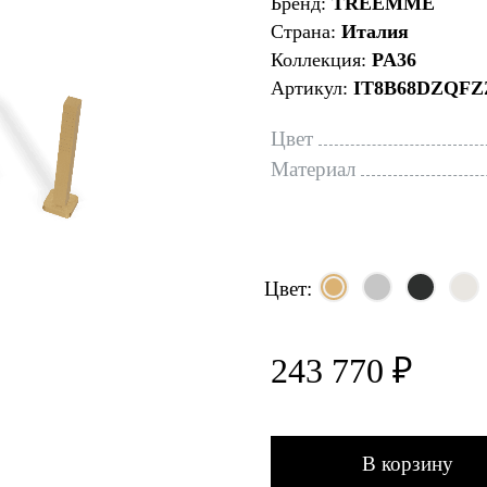
Бренд:
TREEMME
Страна:
Италия
Коллекция:
PA36
Артикул:
IT8B68DZQFZ
Цвет
Материал
Цвет:
243 770 ₽
В корзину