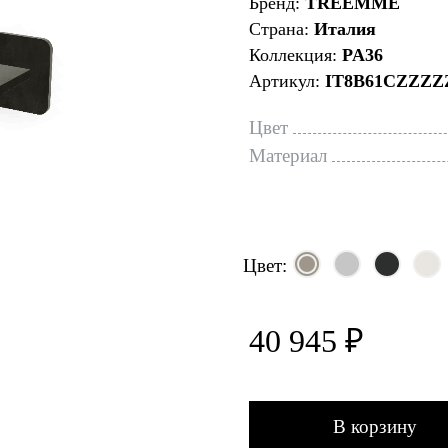
Бренд:
TREEMME
Страна:
Италия
Коллекция:
PA36
Артикул:
IT8B61CZZZZ
Цвет
Материал
Цвет:
40 945 ₽
В корзину