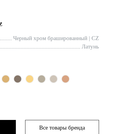
Z
Черный хром брашированный | CZ
Латунь
Все товары бренда