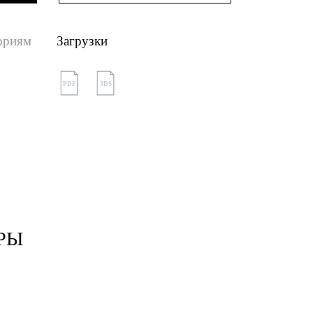
ориям
Загрузки
PDF
3DS
РЫ