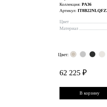
Коллекция:
PA36
Артикул:
IT8B22NLQFZ
Цвет
Материал
Цвет:
62 225 ₽
В корзину