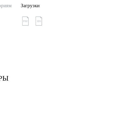
ориям
Загрузки
PDF
3DS
РЫ