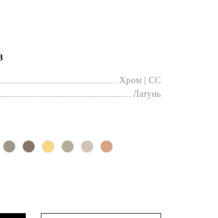
3
Хром | CC
Латунь