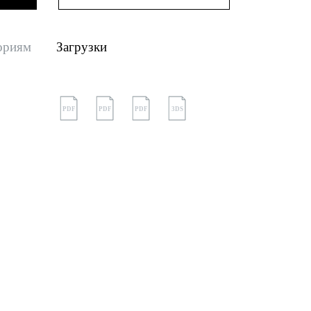
ориям
Загрузки
PDF
PDF
PDF
3DS