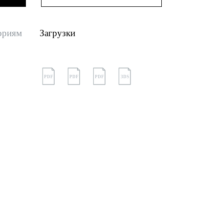
ориям
Загрузки
PDF
PDF
PDF
3DS