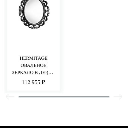
HERMITAGE
ОВАЛЬНОЕ
ЗЕРКАЛО В ДЕР,ЦВ
СВЕТЛ. ОРЕХ
112 955 ₽
БЛЕС,С ОТД
«СУСАЛ. ЗОЛ.»,БЕЗ
БРА