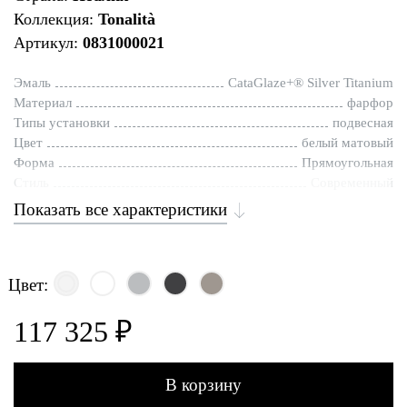
Коллекция:
Tonalità
Артикул:
0831000021
Эмаль
CataGlaze+® Silver Titanium
Материал
фарфор
Типы установки
подвесная
Цвет
белый матовый
Форма
Прямоугольная
Стиль
Современный
Показать все характеристики
Цвет:
117 325 ₽
В корзину