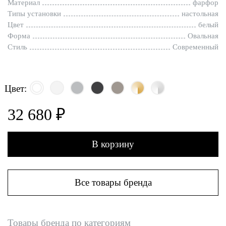
Материал
фарфор
Типы установки
настольная
Цвет
белый
Форма
Овальная
Стиль
Современный
Цвет:
32 680 ₽
В корзину
Все товары бренда
Товары бренда по категориям