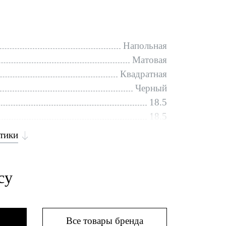
Напольная
Матовая
Квадратная
Черный
18.5
18.5
стики
су
Все товары бренда