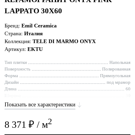
LAPPATO 30X60
Бренд:
Emil Ceramica
Страна:
Италия
Коллекция:
TELE DI MARMO ONYX
Артикул:
EKTU
Тип плитки
Напольная
Поверхность
Полированная
Форма
Прямоугольная
Дизайн
под мрамор
Длина
60
Ширина
30
Показать все характеристики
2
8 371 ₽ / м