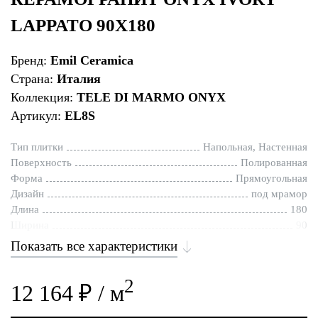
LAPPATO 90X180
Бренд:
Emil Ceramica
Страна:
Италия
Коллекция:
TELE DI MARMO ONYX
Артикул:
EL8S
Тип плитки
Напольная, Настенная
Поверхность
Полированная
Форма
Прямоугольная
Дизайн
под мрамор
Длина
180
Ширина
90
Показать все характеристики
2
12 164 ₽ / м