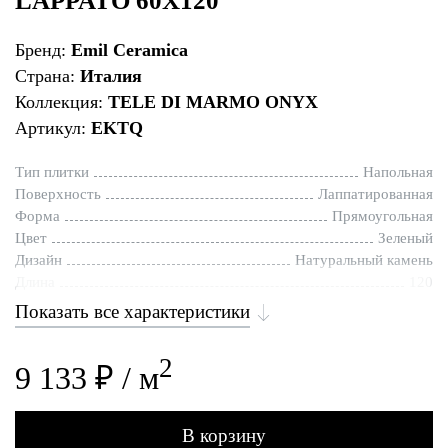
LAPPATO 60X120
Бренд:
Emil Ceramica
Страна:
Италия
Коллекция:
TELE DI MARMO ONYX
Артикул:
EKTQ
Тип плитки
Напольная
Поверхность
Лаппатированная
Форма
Прямоугольная
Цвет
Зеленый
Дизайн
Натуральный камень
Длина
120
Показать все характеристики
2
9 133 ₽ / м
В корзину