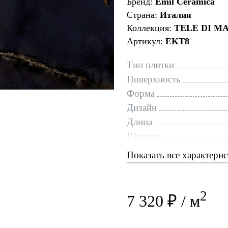
Бренд:
Emil Ceramica
Страна:
Италия
Коллекция:
TELE DI M
Артикул:
EKT8
Тип плитки
Поверхность
Форма
Дизайн
Длина
Ширина
Показать все характери
2
7 320 ₽ / м