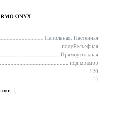
ARMO ONYX
Напольная, Настенная
полуРельефная
Прямоугольная
под мрамор
120
60
стики