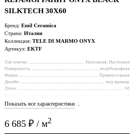
SILKTECH 30X60
Бренд:
Emil Ceramica
Страна:
Италия
Коллекция:
TELE DI MARMO ONYX
Артикул:
EKTF
Тип плитки
Напольная, Настенная
Поверхность
полуРельефная
Форма
Прямоугольная
Дизайн
под мрамор
Длина
60
Ширина
30
Показать все характеристики
2
6 685 ₽ / м