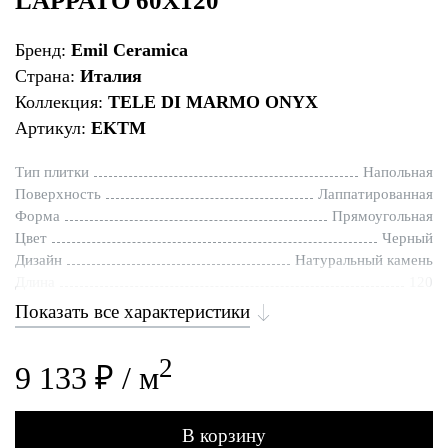
LAPPATO 60X120
Бренд:
Emil Ceramica
Страна:
Италия
Коллекция:
TELE DI MARMO ONYX
Артикул:
EKTM
Тип плитки
Напольная
Поверхность
Лаппатированная
Форма
Прямоугольная
Цвет
Черный
Дизайн
Натуральный камень
Длина
120
Показать все характеристики
2
9 133 ₽ / м
В корзину