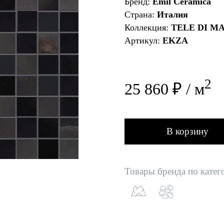
Бренд:
Emil Ceramica
Страна:
Италия
Коллекция:
TELE DI M
Артикул:
EKZA
2
25 860 ₽ / м
В корзину
Товары бренда по катег