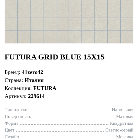
FUTURA GRID BLUE 15X15
Бренд:
41zero42
Страна:
Италия
Коллекция:
FUTURA
Артикул:
229614
Тип плитки
Напольная
Поверхность
Матовая
Форма
Квадратная
Цвет
Светло-серый
Дизайн
Мозаика