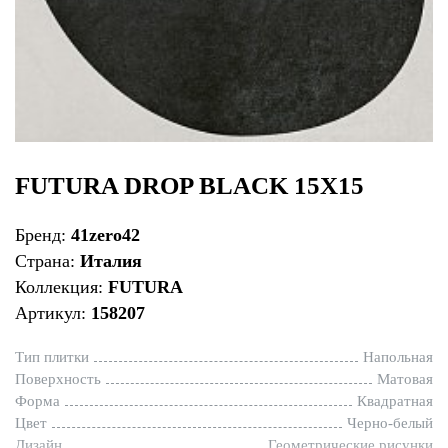
FUTURA DROP BLACK 15X15
Бренд:
41zero42
Страна:
Италия
Коллекция:
FUTURA
Артикул:
158207
Тип плитки
Напольная
Поверхность
Матовая
Форма
Квадратная
Цвет
Черно-белый
Дизайн
Геометрические рисунки