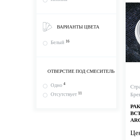
ВАРИАНТЫ ЦВЕТА
16
Белый
ОТВЕРСТИЕ ПОД СМЕСИТЕЛЬ
4
Одно
Стр
11
Бре
Отсутствует
РА
ВС
ARC
Це