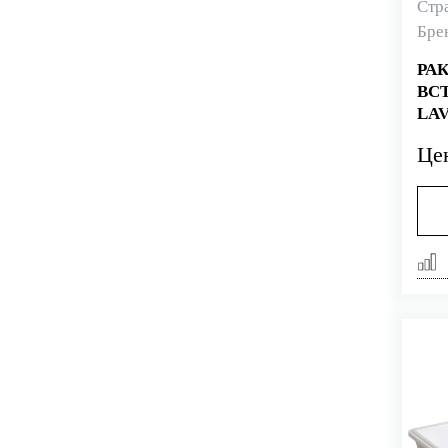
Стр
Бре
РА
ВС
LAV
Це