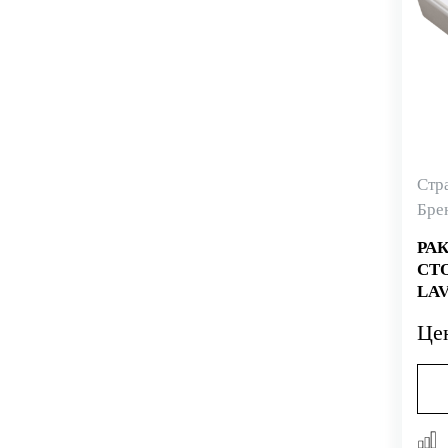
Стр
Бре
РА
СТ
LAV
Це