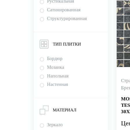
Рустикальная
Peronda
Салатовый
Сатинированная
Piemme (Valentino)
Светло-серый
Структурированная
PROVENZA
Серебрянный
RAGNO
Серый
Rex
Синий
ТИП ПЛИТКИ
Roberto Cavalli
Темно-коричневый
Rondine
Темно-серый
Бордюр
Vallelunga
Терракотовый
Мозаика
Versace
Фиолетовый
Напольная
Vidrepur
Стр
Черно-белый
Настенная
Бре
Vitra Ceramica
Черный
MO
TES
МАТЕРИАЛ
30X
Це
Зеркало