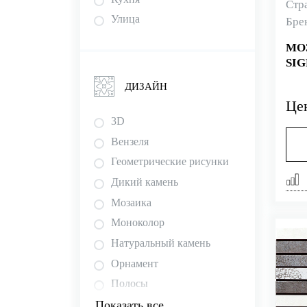
Стр
Улица
Бре
МО
SIG
ДИЗАЙН
Це
3D
Вензеля
Геометрические рисунки
Дикий камень
Мозаика
Моноколор
Натуральный камень
Орнамент
Полосы
Показать все
Рельефная