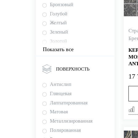
Fanal
Бронзовый
FAP
Голубой
Gardenia Orchidea
Желтый
Стр
Grespania
Зеленый
Бре
Imola
Золотой
Impronta Italgraniti
Показать все
КЕ
Коричневый
MO
Italon
Красный
AN
La Faenza
Кремовый
ПОВЕРХНОСТЬ
NAT
17 
Marca Corona
Лиловый
Антислип
Natural Mosaiс
Многоцветный
Глянцевая
Naxos
Оливковый
Лаппатированная
Novabell
Оранжевый
Матовая
Pamesa
Перламутровый
Металлизированная
Panaria
Разноцветный
Полированная
PASTORELLI
Розовый