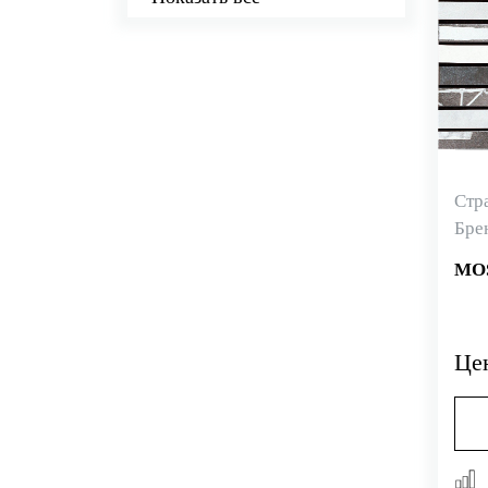
геометрия
котто
под дерево
под камень
под мрамор
под обои
Стр
под текстиль
Бре
узор
MOS
флора и фауна
Це