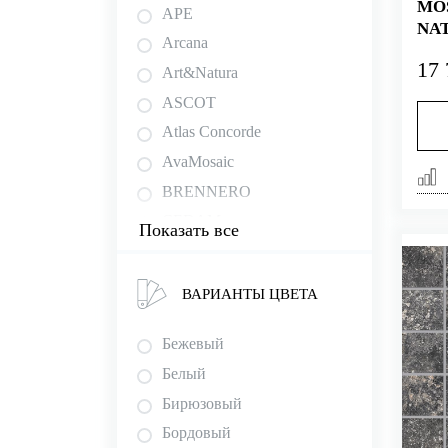
MOS
APE
NAT
Arcana
17 
Art&Natura
ASCOT
Atlas Concorde
AvaMosaic
BRENNERO
CEDAM
Показать все
Ceracasa
Cerdomus
ВАРИАНТЫ ЦВЕТА
DEL CONCA
Edimax
Бежевый
Energieker
Белый
EZARRI
Бирюзовый
FAETANO
Бордовый