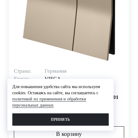
Страна:
Германия
Бренд:
VIEGA
Для повышения удобства сайта мы используем
ПАНЕЛЬ СМЫВА PREVISTA ДЛЯ
cookies. Оставаясь на сайте, вы соглашаетесь с
УНИТАЗОВ VIEGA PREVISTA DRY 773 601
политикой их применения и обработки
персональных данных
Цена по запросу
ПРИНЯТЬ
В корзину