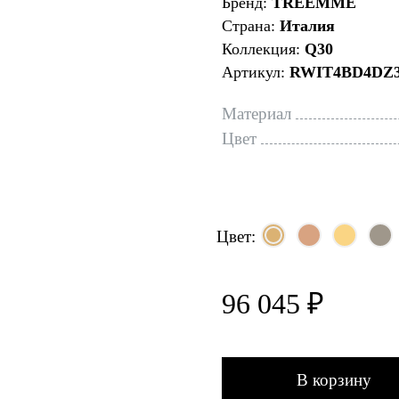
Бренд:
TREEMME
Страна:
Италия
Коллекция:
Q30
Артикул:
RWIT4BD4DZ
Материал
Цвет
Цвет:
96 045 ₽
В корзину