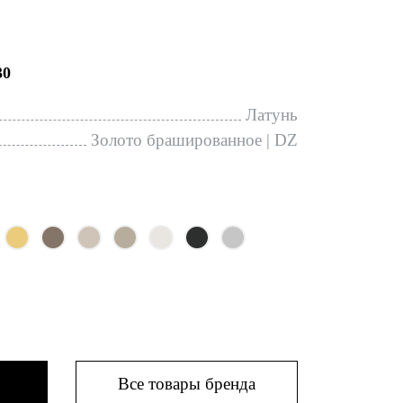
30
Латунь
Золото брашированное | DZ
Все товары бренда