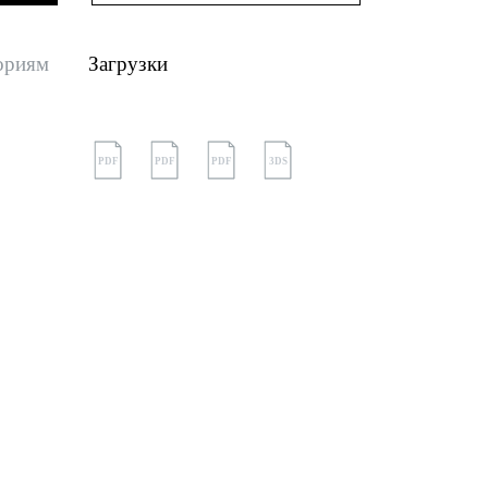
ориям
Загрузки
PDF
PDF
PDF
3DS