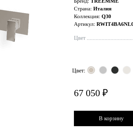
Бренд:
TREEMME
Страна:
Италия
Коллекция:
Q30
Артикул:
RWIT4BA6NL
Цвет
Цвет:
67 050 ₽
В корзину