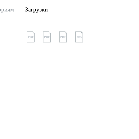
ориям
Загрузки
PDF
PDF
PDF
3DS