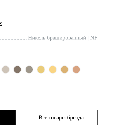
Z
Никель брашированный | NF
Все товары бренда