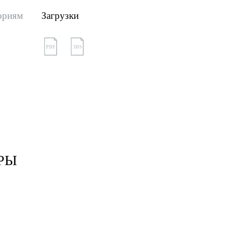
ориям
Загрузки
PDF
3DS
РЫ