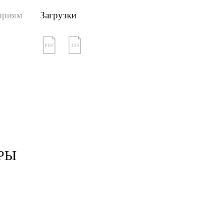
ориям
Загрузки
PDF
3DS
РЫ