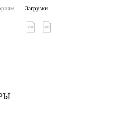
ориям
Загрузки
PDF
3DS
РЫ