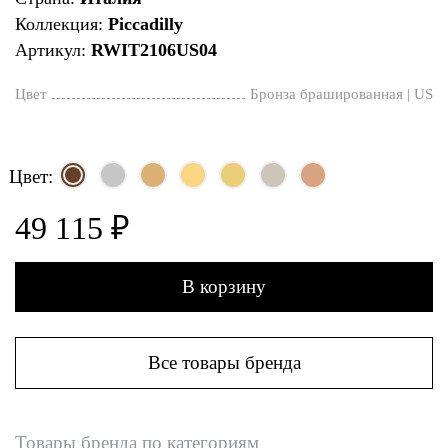
Коллекция:
Piccadilly
Артикул:
RWIT2106US04
Цвет
Бронза брашированная | US
Цвет:
49 115 ₽
В корзину
Все товары бренда
Товары бренда по категориям