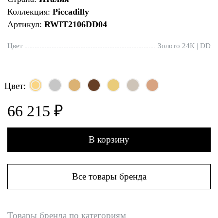
Коллекция:
Piccadilly
Артикул:
RWIT2106DD04
Цвет
Золото 24К | DD
Цвет:
66 215 ₽
В корзину
Все товары бренда
Товары бренда по категориям