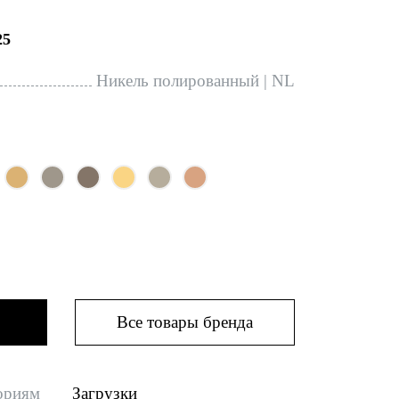
25
Никель полированный | NL
Все товары бренда
ориям
Загрузки