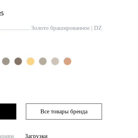
25
Золото брашированное | DZ
Все товары бренда
ориям
Загрузки