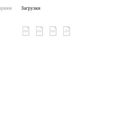
ориям
Загрузки
PDF
PDF
PDF
3DS