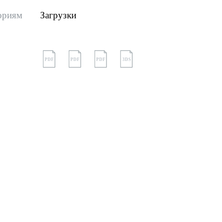
ориям
Загрузки
PDF
PDF
PDF
3DS