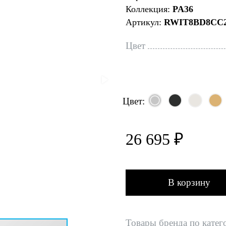
Коллекция:
PA36
Артикул:
RWIT8BD8CC
Цвет
Цвет:
26 695 ₽
В корзину
Товары бренда по катег