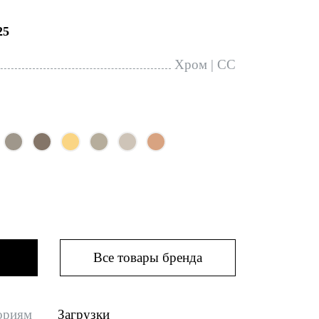
25
Хром | CC
Все товары бренда
ориям
Загрузки