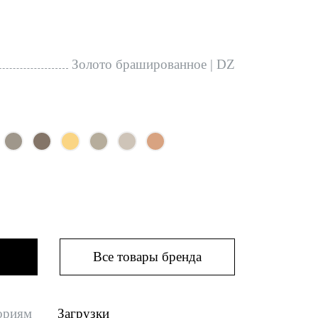
Золото брашированное | DZ
Все товары бренда
ориям
Загрузки