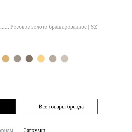
Розовое золото брашированное | SZ
Все товары бренда
ориям
Загрузки