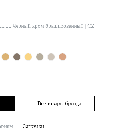
Черный хром брашированный | CZ
Все товары бренда
ориям
Загрузки