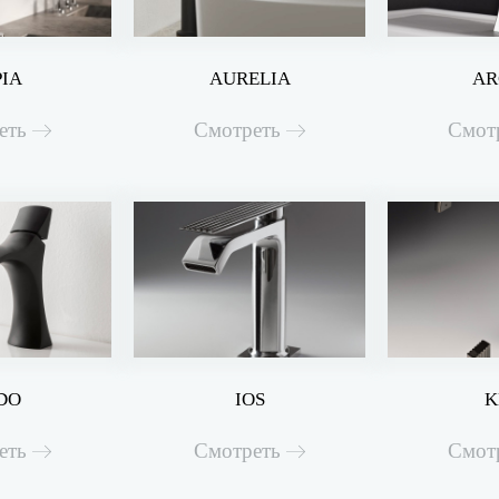
PIA
AURELIA
AR
еть
Смотреть
Смот
DO
IOS
K
еть
Смотреть
Смот