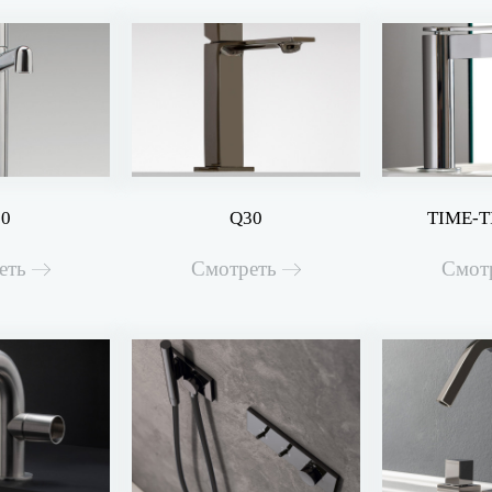
30
Q30
TIME-T
еть
Смотреть
Смот