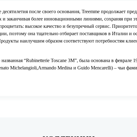
 десятилетия после своего основания, Treemme продолжает пред
 и заканчивая более инновационными линиями, сохраняя при эт
процветать: высокое качество и безупречный сервис. Приоритет
ции, поэтому она тщательно отбирает поставщиков в Италии и о
Продукты наилучшим образом соответствуют потребностям клиент
 названная “Rubinetterie Toscane 3М”, была основана в феврале 
ato Michelangioli,Armando Medina и Guido Mencarelli) – чьи фам