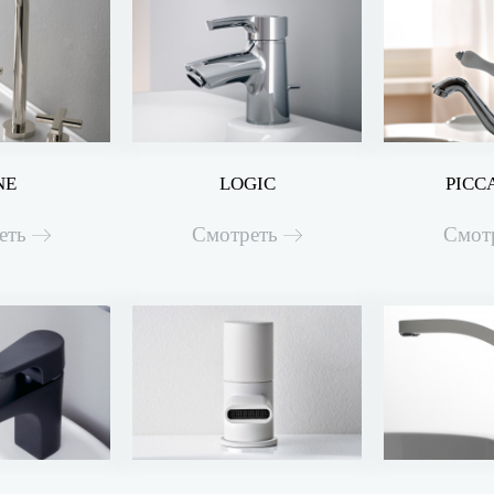
NE
LOGIC
PICC
еть
Смотреть
Смот