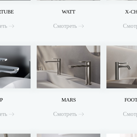
RTUBE
WATT
X-C
еть
Смотреть
Смот
IP
MARS
FOOT
еть
Смотреть
Смот