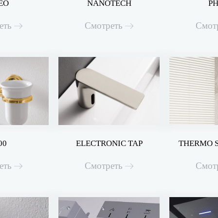
EO
NANOTECH
PH
еть
Смотреть
Смот
00
ELECTRONIC TAP
THERMO S
еть
Смотреть
Смот