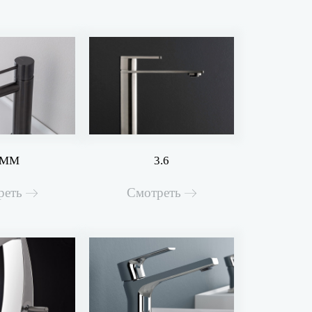
0MM
3.6
реть
Смотреть