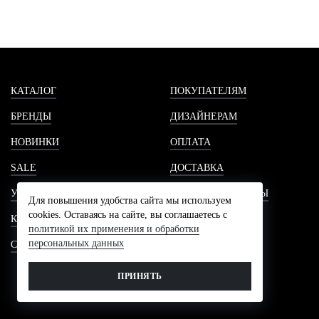
КАТАЛОГ
ПОКУПАТЕЛЯМ
БРЕНДЫ
ДИЗАЙНЕРАМ
НОВИНКИ
ОПЛАТА
SALE
ДОСТАВКА
УСЛУГИ
ГОТОВЫЕ ПРОЕКТЫ
Для повышения удобства сайта мы используем
cookies. Оставаясь на сайте, вы соглашаетесь с
КОНТАКТЫ
НОВОСТИ
политикой их применения и обработки
персональных данных
СОВЕТЫ
СТАТЬИ
ШОУРУМ
ПРИНЯТЬ