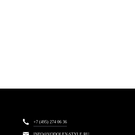
+7 (495) 274 06 36
INFO@VODOLEY-STYLE.RU