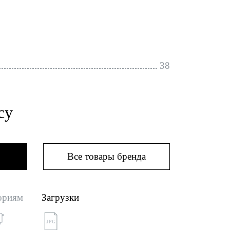
38
су
Все товары бренда
ориям
Загрузки
JPG