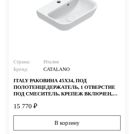
Страна:
Италия
Бренд:
CATALANO
ITALY РАКОВИНА 45Х34, ПОД
ПОЛОТЕНЦЕДЕРЖАТЕЛЬ, 1 ОТВЕРСТИЕ
ПОД СМЕСИТЕЛЬ, КРЕПЕЖ ВКЛЮЧЕН,
ПОКРЫТИЕ CATAGLAZE+, БЕЛАЯ
15 770 ₽
(СТАРЫЙ АРТИКУЛ 145BSF00)
В корзину