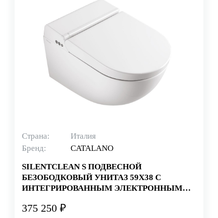
Страна:
Италия
Бренд:
CATALANO
SILENTCLEAN S ПОДВЕСНОЙ
БЕЗОБОДКОВЫЙ УНИТАЗ 59X38 С
ИНТЕГРИРОВАННЫМ ЭЛЕКТРОННЫМ
СИДЕНЬЕМ (СТАРЫЙ АРТИКУЛ
375 250 ₽
1VS59CCLC00)