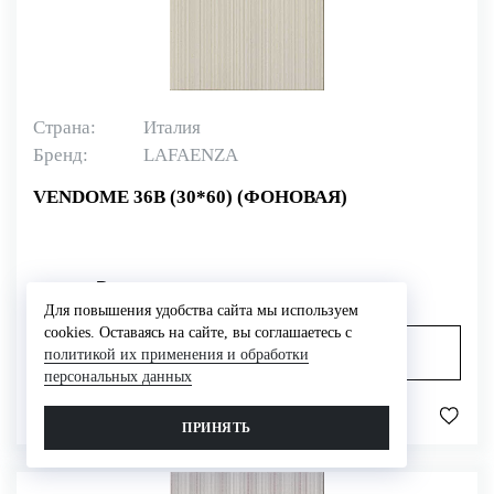
Страна:
Италия
Бренд:
LAFAENZA
VENDOME 36B (30*60) (ФОНОВАЯ)
1 758 ₽ / м
2
Для повышения удобства сайта мы используем
cookies. Оставаясь на сайте, вы соглашаетесь с
В корзину
политикой их применения и обработки
персональных данных
Сравнить
ПРИНЯТЬ