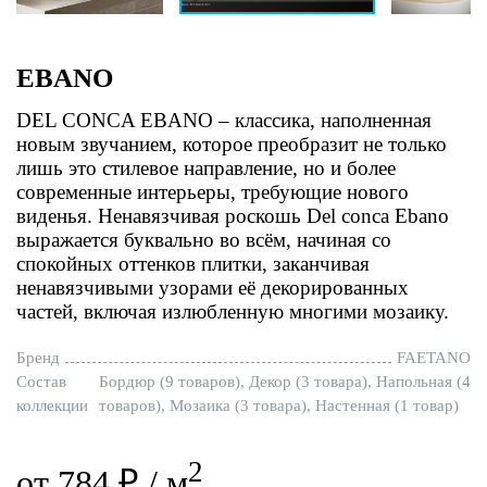
EBANO
DEL CONCA EBANO – классика, наполненная
новым звучанием, которое преобразит не только
лишь это стилевое направление, но и более
современные интерьеры, требующие нового
виденья. Ненавязчивая роскошь Del conca Ebano
выражается буквально во всём, начиная со
спокойных оттенков плитки, заканчивая
ненавязчивыми узорами её декорированных
частей, включая излюбленную многими мозаику.
Бренд
FAETANO
Состав
Бордюр (9 товаров), Декор (3 товара), Напольная (4
коллекции
товаров), Мозаика (3 товара), Настенная (1 товар)
2
от 784 ₽ / м